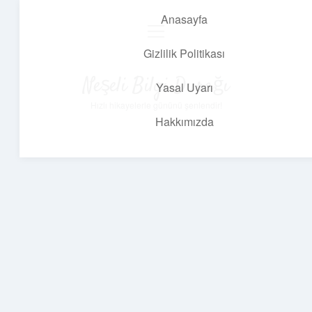
Anasayfa
menüyü
aç
Gizlilik Politikası
Neşeli Bilgi Durağı
Yasal Uyarı
Hızlı hikayelerle gününü şenlendir!
Hakkımızda