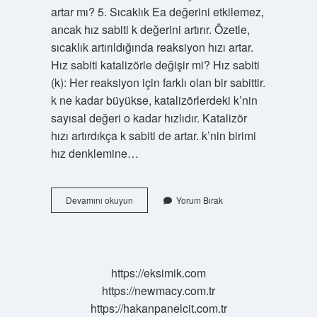
artar mı? 5. Sıcaklık Ea değerini etkilemez,
ancak hız sabiti k değerini artırır. Özetle,
sıcaklık artırıldığında reaksiyon hızı artar.
Hız sabiti katalizörle değişir mi? Hız sabiti
(k): Her reaksiyon için farklı olan bir sabittir.
k ne kadar büyükse, katalizörlerdeki k’nin
sayısal değeri o kadar hızlıdır. Katalizör
hızı artırdıkça k sabiti de artar. k’nin birimi
hız denklemine…
Bir
Devamını okuyun
Yorum Bırak
Tepkimenin
Hız
Sabiti
Nelere
Bağlıdır
https://eksimik.com
https://newmacy.com.tr
https://hakanpanelcit.com.tr