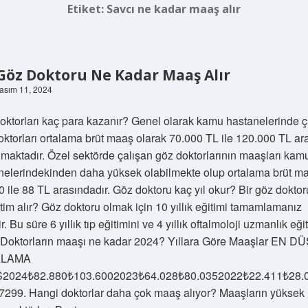
Etiket:
Savcı ne kadar maaş alır
 Göz Doktoru Ne Kadar Maaş Alır
Kasım 11, 2024
oktorları kaç para kazanır? Genel olarak kamu hastanelerinde ç
oktorları ortalama brüt maaş olarak 70.000 TL ile 120.000 TL ar
maktadır. Özel sektörde çalışan göz doktorlarının maaşları kam
nelerindekinden daha yüksek olabilmekte olup ortalama brüt ma
 ile 88 TL arasındadır. Göz doktoru kaç yıl okur? Bir göz doktor
itim alır? Göz doktoru olmak için 10 yıllık eğitimi tamamlamanız
r. Bu süre 6 yıllık tıp eğitimini ve 4 yıllık oftalmoloji uzmanlık eği
r. Doktorların maaşı ne kadar 2024? Yıllara Göre Maaşlar EN 
ALAMA
2024₺82.880₺103.6002023₺64.028₺80.0352022₺22.411₺28.
7299. Hangi doktorlar daha çok maaş alıyor? Maaşların yüksek