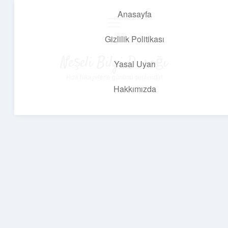
Anasayfa
menüyü
aç
Gizlilik Politikası
Neşeli Bilgi Durağı
Yasal Uyarı
Hızlı hikayelerle gününü şenlendir!
Hakkımızda