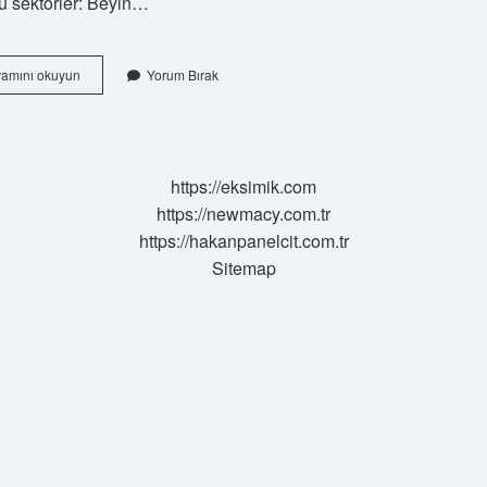
u sektörler: Beyin…
Bir
amını okuyun
Yorum Bırak
Göz
Doktoru
Ne
Kadar
Maaş
https://eksimik.com
Alır
https://newmacy.com.tr
https://hakanpanelcit.com.tr
Sitemap