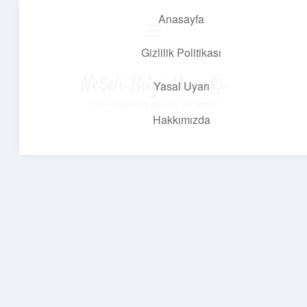
Anasayfa
menüyü
aç
Gizlilik Politikası
Neşeli Bilgi Durağı
Yasal Uyarı
Hızlı hikayelerle gününü şenlendir!
Hakkımızda