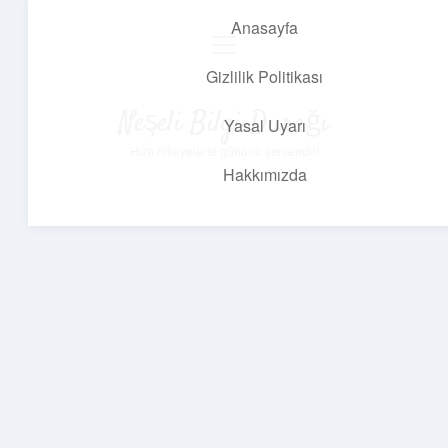
Anasayfa
menüyü
aç
Gizlilik Politikası
Neşeli Bilgi Durağı
Yasal Uyarı
Hızlı hikayelerle gününü şenlendir!
Hakkımızda