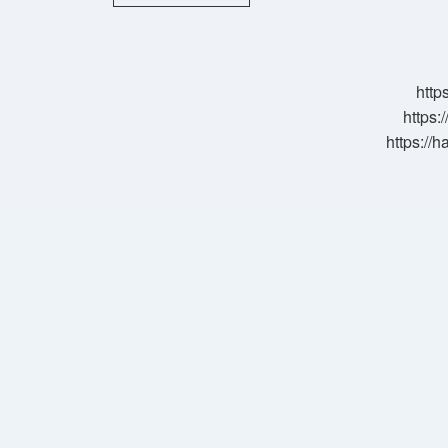
Sınıf
Öyküleme
Nedir
http
https:
https://