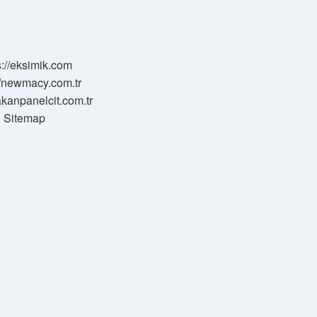
s://eksimik.com
//newmacy.com.tr
hakanpanelcit.com.tr
Sitemap