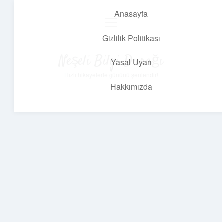
Anasayfa
menüyü
aç
Gizlilik Politikası
Neşeli Bilgi Durağı
Yasal Uyarı
Hızlı hikayelerle gününü şenlendir!
Hakkımızda