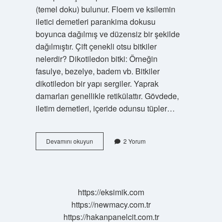
(temel doku) bulunur. Floem ve ksilemin
iletici demetleri parankima dokusu
boyunca dağılmış ve düzensiz bir şekilde
dağılmıştır. Çift çenekli otsu bitkiler
nelerdir? Dikotiledon bitki: Örneğin
fasulye, bezelye, badem vb. Bitkiler
dikotiledon bir yapı sergiler. Yaprak
damarları genellikle retikülattır. Gövdede,
iletim demetleri, içeride odunsu tüpler…
Otsu
Devamını okuyun
2 Yorum
Bitkiler
Kaç
Çenekli
https://eksimik.com
https://newmacy.com.tr
https://hakanpanelcit.com.tr