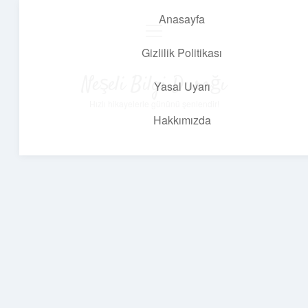
Anasayfa
menüyü
aç
Gizlilik Politikası
Neşeli Bilgi Durağı
Yasal Uyarı
Hızlı hikayelerle gününü şenlendir!
Hakkımızda