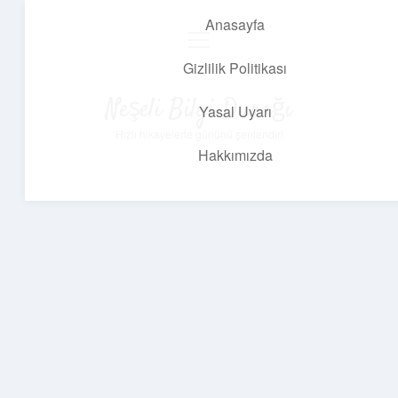
Anasayfa
menüyü
aç
Gizlilik Politikası
Neşeli Bilgi Durağı
Yasal Uyarı
Hızlı hikayelerle gününü şenlendir!
Hakkımızda