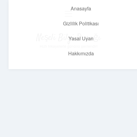
Anasayfa
menüyü
aç
Gizlilik Politikası
Neşeli Bilgi Durağı
Yasal Uyarı
Hızlı hikayelerle gününü şenlendir!
Hakkımızda