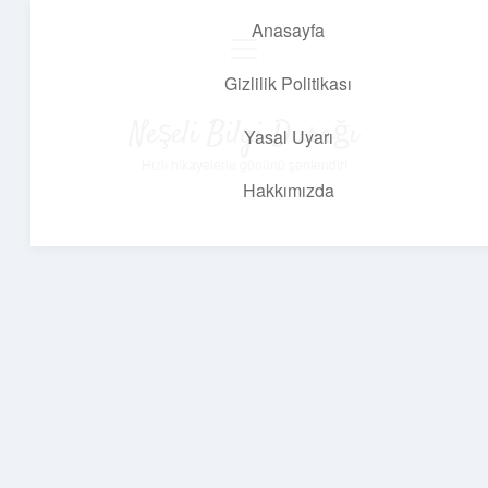
Anasayfa
menüyü
aç
Gizlilik Politikası
Neşeli Bilgi Durağı
Yasal Uyarı
Hızlı hikayelerle gününü şenlendir!
Hakkımızda