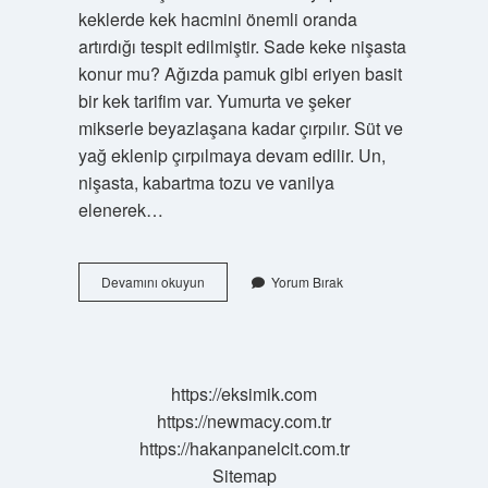
keklerde kek hacmini önemli oranda
artırdığı tespit edilmiştir. Sade keke nişasta
konur mu? Ağızda pamuk gibi eriyen basit
bir kek tarifim var. Yumurta ve şeker
mikserle beyazlaşana kadar çırpılır. Süt ve
yağ eklenip çırpılmaya devam edilir. Un,
nişasta, kabartma tozu ve vanilya
elenerek…
Keke
Devamını okuyun
Yorum Bırak
Nişasta
Neden
Konur
https://eksimik.com
https://newmacy.com.tr
https://hakanpanelcit.com.tr
Sitemap