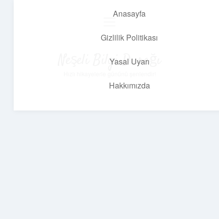
Anasayfa
menüyü
aç
Gizlilik Politikası
Neşeli Bilgi Durağı
Yasal Uyarı
Hızlı hikayelerle gününü şenlendir!
Hakkımızda