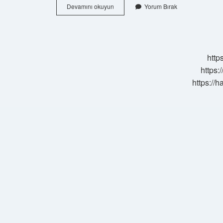
Türkiye
Devamını okuyun
Yorum Bırak
Amerika
Arası
Otobüsle
Kaç
Saat
http
https:
https://