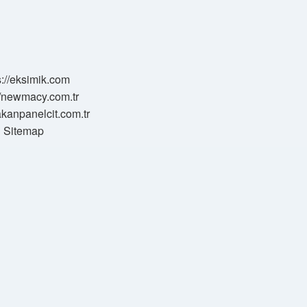
s://eksimik.com
//newmacy.com.tr
hakanpanelcit.com.tr
Sitemap