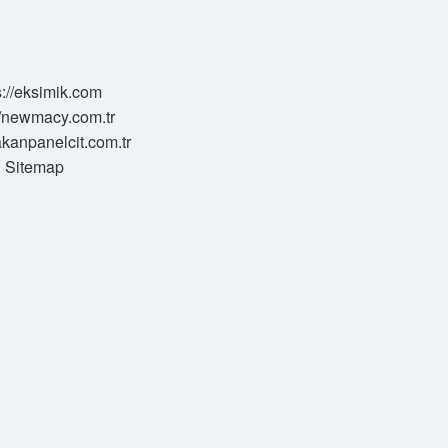
s://eksimik.com
//newmacy.com.tr
hakanpanelcit.com.tr
Sitemap