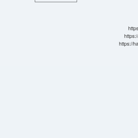
Organik
Pamuk
Kullanmalıyız
http
https:
https://