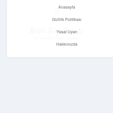
Anasayfa
menüyü
aç
Gizlilik Politikası
Neşeli Bilgi Durağı
Yasal Uyarı
Hızlı hikayelerle gününü şenlendir!
Hakkımızda