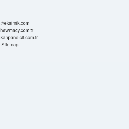
s://eksimik.com
//newmacy.com.tr
hakanpanelcit.com.tr
Sitemap