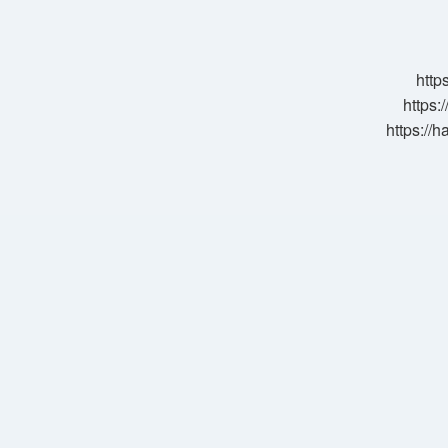
Sıcak
Mı
Içilir
Soğuk
http
Mu
https:
https://