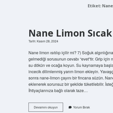
Etiket:
Nane 
Nane Limon Sıcak 
Tarih: Kasım 28, 2024
Nane limon ısıtılıp içilir mi? 7) Soğuk algınlığı
gelmediği sorusunun cevabı “evet”tir. Grip için
su dökün ve ocağa koyun. Su kaynamaya başladığ
incecik dilimlenmiş yarım limon ekleyin. Yavaş
sonra nane-limon çayını bir fincana süzün. Nane
eklenerek sorunsuz bir şekilde tüketilebilir. İsteğe 
İhtiyaçlarınıza bağlı olarak taze…
Nane
Devamını okuyun
Yorum Bırak
Limon