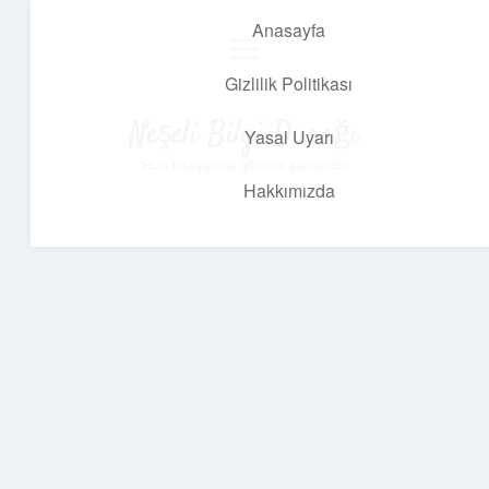
Anasayfa
menüyü
aç
Gizlilik Politikası
Neşeli Bilgi Durağı
Yasal Uyarı
Hızlı hikayelerle gününü şenlendir!
Hakkımızda