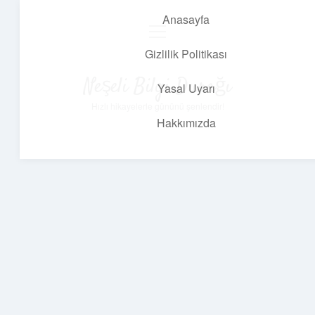
Anasayfa
menüyü
aç
Gizlilik Politikası
Neşeli Bilgi Durağı
Yasal Uyarı
Hızlı hikayelerle gününü şenlendir!
Hakkımızda