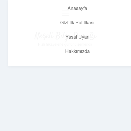
Anasayfa
menüyü
aç
Gizlilik Politikası
Neşeli Bilgi Durağı
Yasal Uyarı
Hızlı hikayelerle gününü şenlendir!
Hakkımızda