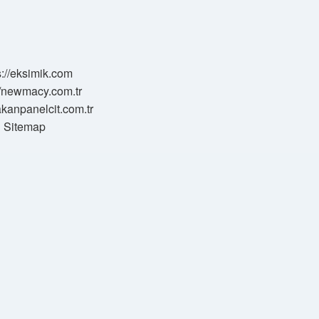
s://eksimik.com
//newmacy.com.tr
hakanpanelcit.com.tr
Sitemap