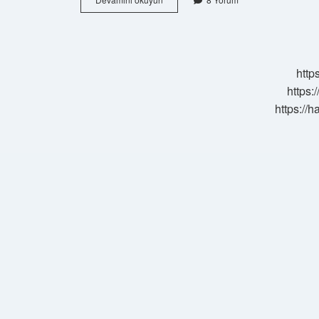
Yemek
Kaşığı
Mercimek
Çorbası
Kaç
http
Kalori
https:
https://