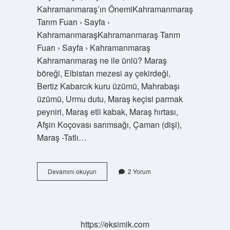
Kahramanmaraş’ın ÖnemiKahramanmaraş
Tarım Fuarı › Sayfa ›
KahramanmaraşKahramanmaraş Tarım
Fuarı › Sayfa › Kahramanmaraş
Kahramanmaraş ne ile ünlü? Maraş
böreği, Elbistan mezesi ay çekirdeği,
Bertiz Kabarcık kuru üzümü, Mahrabaşı
üzümü, Urmu dutu, Maraş keçisi parmak
peyniri, Maraş etli kabak, Maraş hırtası,
Afşin Koçovası sarımsağı, Çaman (dişi),
Maraş -Tatlı…
Maraş
Devamını okuyun
2 Yorum
Neyi
Meşhur
Meyvedir
https://eksimik.com