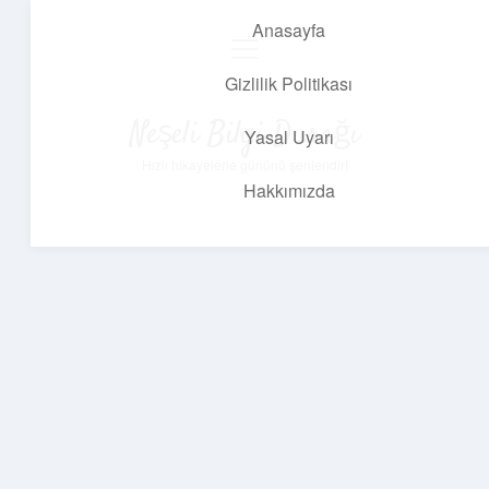
Anasayfa
menüyü
aç
Gizlilik Politikası
Neşeli Bilgi Durağı
Yasal Uyarı
Hızlı hikayelerle gününü şenlendir!
Hakkımızda