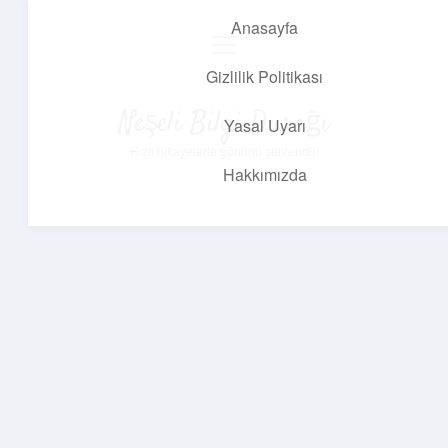
Anasayfa
menüyü
aç
Gizlilik Politikası
Neşeli Bilgi Durağı
Yasal Uyarı
Hızlı hikayelerle gününü şenlendir!
Hakkımızda