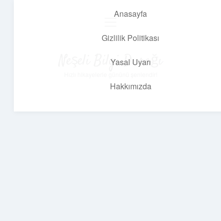
Anasayfa
menüyü
aç
Gizlilik Politikası
Neşeli Bilgi Durağı
Yasal Uyarı
Hızlı hikayelerle gününü şenlendir!
Hakkımızda