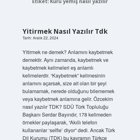
Etiket:
Kuru yemiş nasıl yazılır
Yitirmek Nasıl Yazılır Tdk
Tarih: Aralık 22, 2024
Yitirmek ne demek? Anlamını kaybetmek
demektir. Aynı zamanda, kaybetmek ve
kaybetmek kelimeleri eş anlamlı
kelimelerdir. “Kaybetmek” kelimesinin
anlamını açarsak, size ait olan bir şeyi
bulamamak, nerede olduğunu bilememek
veya kaybetmek anlamına gelir. Özcekim
nasıl yazılır TDK? SDÜ Türk Topluluğu
Başkanı Serdar Bayındır, 178 kelimeden
örnekler paylaşarak, “Akıllı telefon
kullananlar ‘selfie’ diyor” dedi. Ancak Türk
Dil Kurumu (TDK) bu kavramın Türkçe