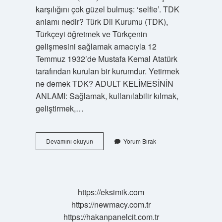
karşılığını çok güzel bulmuş: ‘selfie’. TDK
anlamı nedir? Türk Dil Kurumu (TDK),
Türkçeyi öğretmek ve Türkçenin
gelişmesini sağlamak amacıyla 12
Temmuz 1932’de Mustafa Kemal Atatürk
tarafından kurulan bir kurumdur. Yetirmek
ne demek TDK? ADULT KELİMESİNİN
ANLAMI: Sağlamak, kullanılabilir kılmak,
geliştirmek,…
Yitirmek
Devamını okuyun
Yorum Bırak
Nasıl
Yazılır
Tdk
https://eksimik.com
https://newmacy.com.tr
https://hakanpanelcit.com.tr