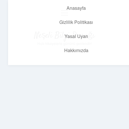
Anasayfa
menüyü
aç
Gizlilik Politikası
Neşeli Bilgi Durağı
Yasal Uyarı
Hızlı hikayelerle gününü şenlendir!
Hakkımızda