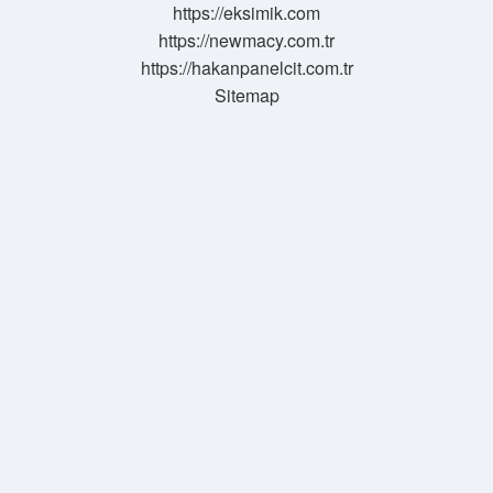
https://eksimik.com
Dair
https://newmacy.com.tr
Sözleşme
Nedir
https://hakanpanelcit.com.tr
Sitemap