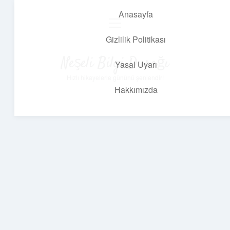
Anasayfa
menüyü
aç
Gizlilik Politikası
Neşeli Bilgi Durağı
Yasal Uyarı
Hızlı hikayelerle gününü şenlendir!
Hakkımızda