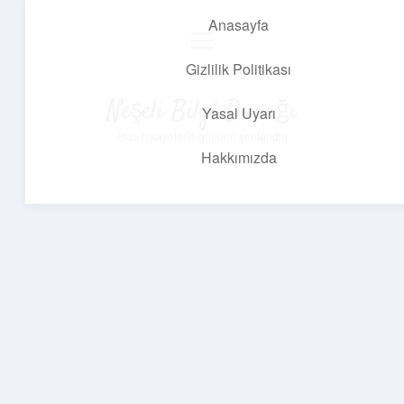
Anasayfa
menüyü
aç
Gizlilik Politikası
Neşeli Bilgi Durağı
Yasal Uyarı
Hızlı hikayelerle gününü şenlendir!
Hakkımızda