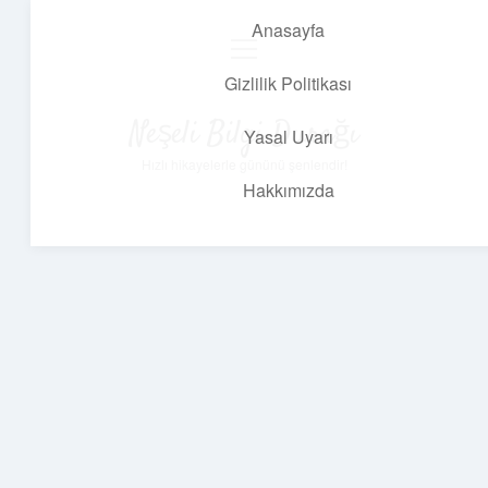
Anasayfa
menüyü
aç
Gizlilik Politikası
Neşeli Bilgi Durağı
Yasal Uyarı
Hızlı hikayelerle gününü şenlendir!
Hakkımızda