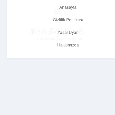
Anasayfa
menüyü
aç
Gizlilik Politikası
Neşeli Bilgi Durağı
Yasal Uyarı
Hızlı hikayelerle gününü şenlendir!
Hakkımızda