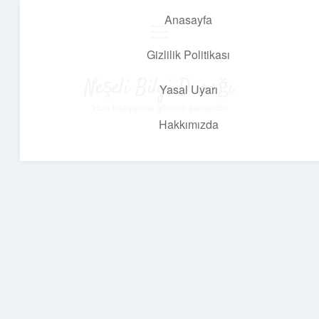
Anasayfa
menüyü
aç
Gizlilik Politikası
Neşeli Bilgi Durağı
Yasal Uyarı
Hızlı hikayelerle gününü şenlendir!
Hakkımızda