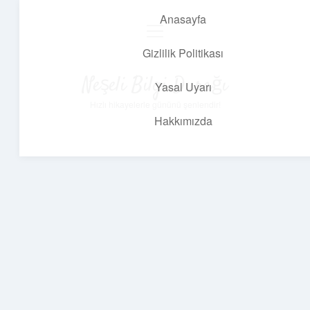
Anasayfa
menüyü
aç
Gizlilik Politikası
Neşeli Bilgi Durağı
Yasal Uyarı
Hızlı hikayelerle gününü şenlendir!
Hakkımızda