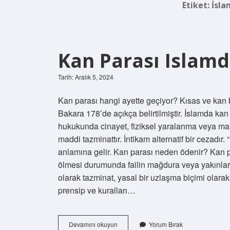
Etiket:
İsla
Kan Parası Islamd
Tarih: Aralık 5, 2024
Kan parası hangi ayette geçiyor? Kısas ve kan 
Bakara 178’de açıkça belirtilmiştir. İslamda kan bedeli nedir? 
hukukunda cinayet, fiziksel yaralanma veya m
maddi tazminattır. İntikam alternatif bir cezadı
anlamına gelir. Kan parası neden ödenir? Kan p
ölmesi durumunda failin mağdura veya yakınları
olarak tazminat, yasal bir uzlaşma biçimi olarak
prensip ve kuralları…
Kan
Devamını okuyun
Yorum Bırak