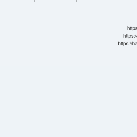
Parası
Islamda
Var
Mı
http
https:
https://