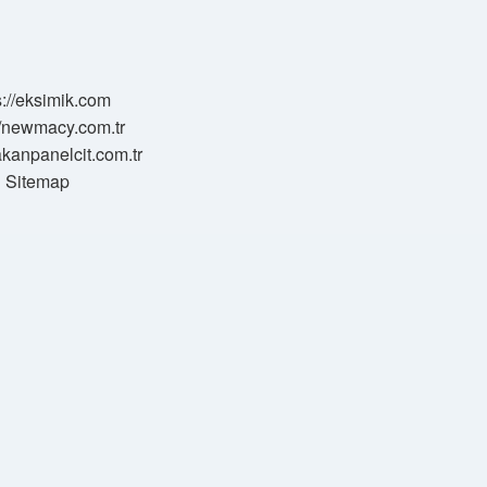
s://eksimik.com
//newmacy.com.tr
hakanpanelcit.com.tr
Sitemap