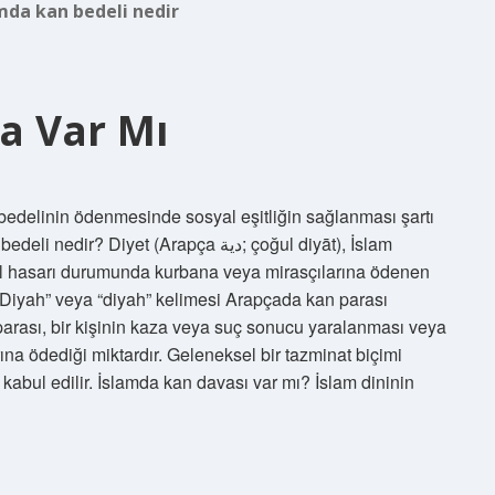
mda kan bedeli nedir
a Var Mı
bedelinin ödenmesinde sosyal eşitliğin sağlanması şartı
Diyet (Arapça دية; çoğul diyāt), İslam
al hasarı durumunda kurbana veya mirasçılarına ödenen
r. “Diyah” veya “diyah” kelimesi Arapçada kan parası
arası, bir kişinin kaza veya suç sonucu yaralanması veya
na ödediği miktardır. Geleneksel bir tazminat biçimi
 kabul edilir. İslamda kan davası var mı? İslam dininin