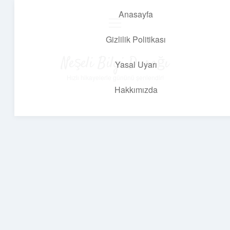
Anasayfa
menüyü
aç
Gizlilik Politikası
Neşeli Bilgi Durağı
Yasal Uyarı
Hızlı hikayelerle gününü şenlendir!
Hakkımızda