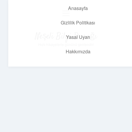
Anasayfa
menüyü
aç
Gizlilik Politikası
Neşeli Bilgi Durağı
Yasal Uyarı
Hızlı hikayelerle gününü şenlendir!
Hakkımızda