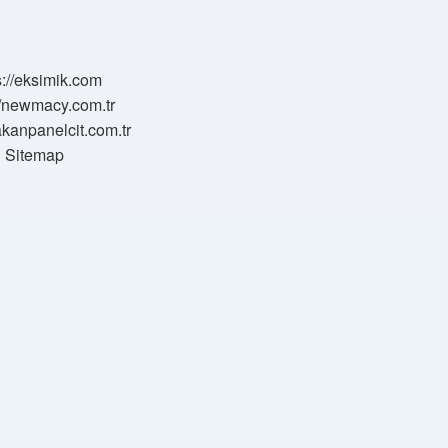
s://eksimik.com
//newmacy.com.tr
hakanpanelcit.com.tr
Sitemap