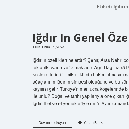
Etiket:
Iğdırın
Iğdır In Genel Öze
Tarih: Ekim 31, 2024
Iğdır’ın özellikleri nelerdir? Şehir, Aras Nehri
tektonik ovada yer almaktadır. Ağrı Dağı’na (51
kesimlerinde bir mikro iklimin hakim olmasını sa
ağaçlarının Iğdır’ın simgesi olduğunu ve bu yönüy
kayısısı gelir. Türkiye’nin en ücra köşelerinde bi
ile ünlü? Doğal ve tarihi yapılarıyla öne çıkan Iğ
Iğdır ili et ve et yemekleriyle ünlü. Aynı zama
Iğdır
Devamını okuyun
Yorum Bırak
In