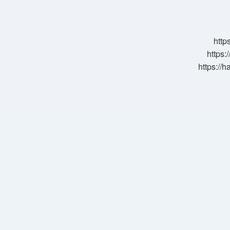
Genel
Özellikleri
Nelerdir
http
https:
https://