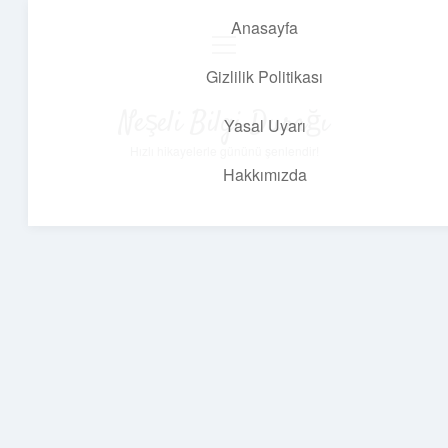
Anasayfa
menüyü
aç
Gizlilik Politikası
Neşeli Bilgi Durağı
Yasal Uyarı
Hızlı hikayelerle gününü şenlendir!
Hakkımızda