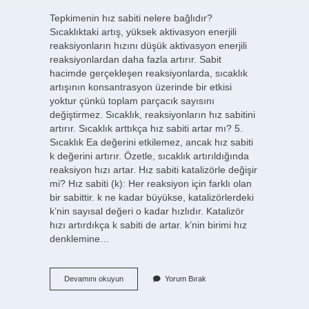
Tepkimenin hız sabiti nelere bağlıdır?
Sıcaklıktaki artış, yüksek aktivasyon enerjili
reaksiyonların hızını düşük aktivasyon enerjili
reaksiyonlardan daha fazla artırır. Sabit
hacimde gerçekleşen reaksiyonlarda, sıcaklık
artışının konsantrasyon üzerinde bir etkisi
yoktur çünkü toplam parçacık sayısını
değiştirmez. Sıcaklık, reaksiyonların hız sabitini
artırır. Sıcaklık arttıkça hız sabiti artar mı? 5.
Sıcaklık Ea değerini etkilemez, ancak hız sabiti
k değerini artırır. Özetle, sıcaklık artırıldığında
reaksiyon hızı artar. Hız sabiti katalizörle değişir
mi? Hız sabiti (k): Her reaksiyon için farklı olan
bir sabittir. k ne kadar büyükse, katalizörlerdeki
k’nin sayısal değeri o kadar hızlıdır. Katalizör
hızı artırdıkça k sabiti de artar. k’nin birimi hız
denklemine…
Bir
Devamını okuyun
Yorum Bırak
Tepkimenin
Hız
Sabiti