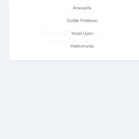
Anasayfa
menüyü
aç
Gizlilik Politikası
Neşeli Bilgi Durağı
Yasal Uyarı
Hızlı hikayelerle gününü şenlendir!
Hakkımızda