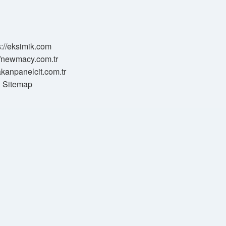
s://eksimik.com
//newmacy.com.tr
hakanpanelcit.com.tr
Sitemap