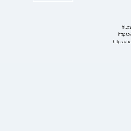
Olan
Yer
Tekrar
Ifraz
Olur
http
Mu
https:
https://