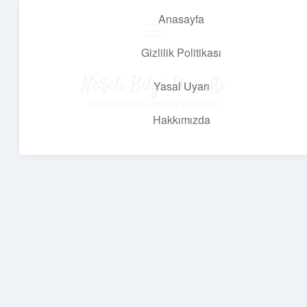
Anasayfa
menüyü
aç
Gizlilik Politikası
Neşeli Bilgi Durağı
Yasal Uyarı
Hızlı hikayelerle gününü şenlendir!
Hakkımızda