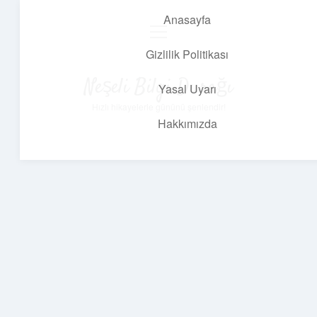
Anasayfa
menüyü
aç
Gizlilik Politikası
Neşeli Bilgi Durağı
Yasal Uyarı
Hızlı hikayelerle gününü şenlendir!
Hakkımızda