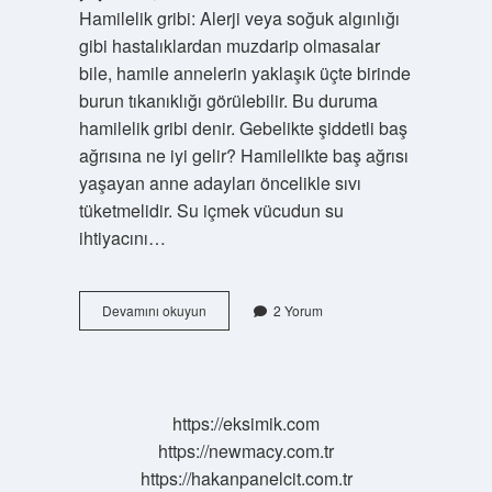
Hamilelik gribi: Alerji veya soğuk algınlığı
gibi hastalıklardan muzdarip olmasalar
bile, hamile annelerin yaklaşık üçte birinde
burun tıkanıklığı görülebilir. Bu duruma
hamilelik gribi denir. Gebelikte şiddetli baş
ağrısına ne iyi gelir? Hamilelikte baş ağrısı
yaşayan anne adayları öncelikle sıvı
tüketmelidir. Su içmek vücudun su
ihtiyacını…
Hamilelikte
Devamını okuyun
2 Yorum
Sinüzit
Baş
Ağrısı
Nasıl
Geçer
https://eksimik.com
https://newmacy.com.tr
https://hakanpanelcit.com.tr