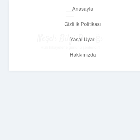
Anasayfa
menüyü
aç
Gizlilik Politikası
Neşeli Bilgi Durağı
Yasal Uyarı
Hızlı hikayelerle gününü şenlendir!
Hakkımızda