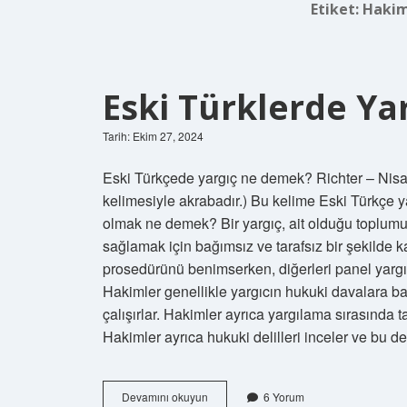
Etiket:
Hakim 
Eski Türklerde Y
Tarih: Ekim 27, 2024
Eski Türkçede yargıç ne demek? Richter – Nis
kelimesiyle akrabadır.) Bu kelime Eski Türkçe yar
olmak ne demek? Bir yargıç, ait olduğu toplumun
sağlamak için bağımsız ve tarafsız bir şekilde ka
prosedürünü benimserken, diğerleri panel yarg
Hakimler genellikle yargıcın hukuki davalara baş
çalışırlar. Hakimler ayrıca yargılama sırasında tar
Hakimler ayrıca hukuki delilleri inceler ve bu d
Eski
Devamını okuyun
6 Yorum