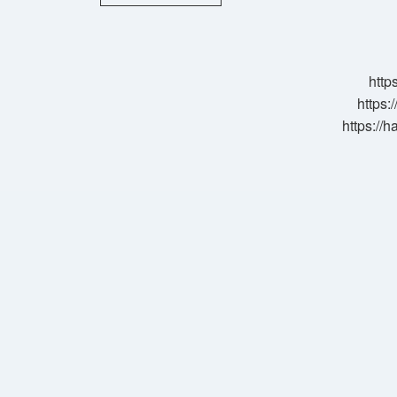
Türklerde
Yargıç
Ne
Demek
http
https:
https://