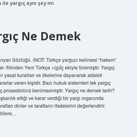
ile yargıç aynı şey mi
argıç Ne Demek
anyan Sözlüğü. (NOT: Türkçe yarġucı kelimesi “hakem”
- fiilinden Yeni Türkçe +(g)İç ekiyle türemiştir. Yargıç
 yasal kuralları ve ilkelerine dayanarak adaleti
rarlar veren kişidir. Bazı hukuk sistemleri tek yargıç
ıç prosedürünü benimsemiştir. Yargıç ne demek tarih?
kanlık ettiği ve karar verdiği bir yargı organında
afları dinler ve tarafların ifadelerini değerlendirir.
elillere…