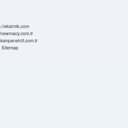
s://eksimik.com
//newmacy.com.tr
hakanpanelcit.com.tr
Sitemap