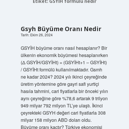
Etiket:
GSYİH formülü nedir
Gsyh Büyüme Oranı Nedir
Tarih: Ekim 26, 2024
GSYİH büyüme oranı nasıl hesaplanır? Bir
ülkenin ekonomik büyümesi hesaplanırken
(Δ GSYİH/GSYİHt) = (GSYİHt+1 – GSYİHt)
/ GSYİHt formülü kullanılmaktadır. Gsmh
ne kadar 2024? 2024 yılı ikinci çeyreğinde
üretim yöntemine göre gayri safi yurtiçi
hasıla tahmini, cari fiyatlarla bir önceki yılın
aynı çeyreğine göre %78,6 artarak 9 trilyon
949 milyar 792 milyon TL’ye ulaştı. İkinci
çeyrekteki GSYH değeri cari fiyatlarla 308
milyar 158 milyon ABD doları oldu.
Büyüme oranı kaçtır? Türkiye ekonomisi