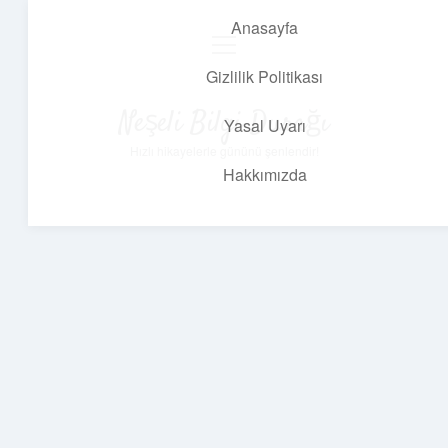
Anasayfa
menüyü
aç
Gizlilik Politikası
Neşeli Bilgi Durağı
Yasal Uyarı
Hızlı hikayelerle gününü şenlendir!
Hakkımızda