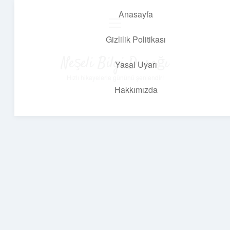
Anasayfa
menüyü
aç
Gizlilik Politikası
Neşeli Bilgi Durağı
Yasal Uyarı
Hızlı hikayelerle gününü şenlendir!
Hakkımızda