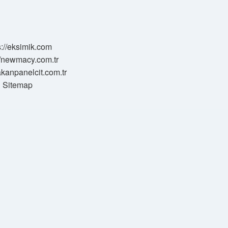
s://eksimik.com
//newmacy.com.tr
hakanpanelcit.com.tr
Sitemap