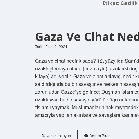
Etiket:
Gazilik
Gaza Ve Cihat Nedi
Tarih: Ekim 9, 2024
Gaza ve cihat nedir kısaca? 12. yüzyılda Şam’d
uzaklaştırmaya cihad (farz-ı ayin), uzaktaki düş
kifaye) adı verilir. Gaza ve cihat anlayışı ned
saldırdığında bu bir savaştır ve herkesin sav
zorunludur. Gazze’ye gelince; Düşman İslam top
uzaktaysa, bu bir savaşın yürütüldüğü anlamına 
“İslam’ı yaymak, Müslümanların hakimiyetindek
amacıyla yapılan akınlara ve savaşlara katılm
Gaza
Devamını okuyun
Yorum Bırak