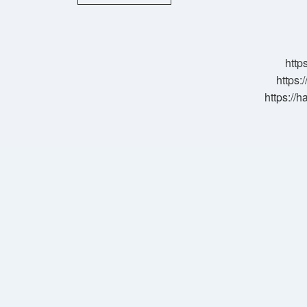
Ve
Cihat
Nedir
6
Sınıf
http
https:
https://