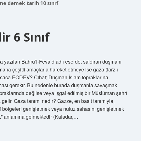
 ne demek tarih 10 sınıf
r 6 Sınıf
a yazılan Bahrü’l-Fevaid adlı eserde, saldıran düşmanı
mana çeşitli amaçlarla hareket etmeye ise gaza (farz-ı
ir kısaca EODEV? Cihat; Düşman İslam topraklarına
aşması gerekir. Bu nedenle burada düşmanla savaşmak
raklarında değilse veya işgal edilmiş bir Müslüman şehri
gelir. Gaza tanımı nedir? Gazze, en basit tanımıyla,
i bölgeleri genişletmek veya nüfuz sahasını genişletmek
ak” anlamına gelmektedir (Kafadar,…