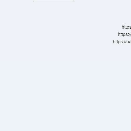
Ya
Gavs
Ne
Demek
http
https:
https://