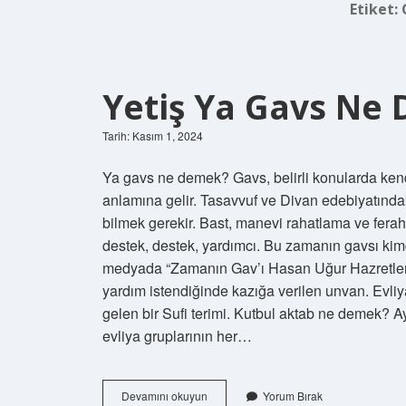
Etiket:
Yetiş Ya Gavs Ne
Tarih: Kasım 1, 2024
Ya gavs ne demek? Gavs, belirli konularda kendi
anlamına gelir. Tasavvuf ve Divan edebiyatındak
bilmek gerekir. Bast, manevi rahatlama ve ferah
destek, destek, yardımcı. Bu zamanın gavsı kimd
medyada “Zamanın Gav’ı Hasan Uğur Hazretleri”
yardım istendiğinde kazığa verilen unvan. Evl
gelen bir Sufi terimi. Kutbul aktab ne demek? Ay
evliya gruplarının her…
Yetiş
Devamını okuyun
Yorum Bırak