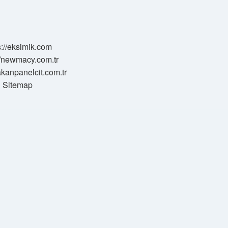
s://eksimik.com
//newmacy.com.tr
hakanpanelcit.com.tr
Sitemap