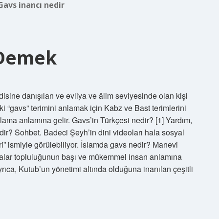
Gavs inancı nedir
 Demek
sine danışılan ve evliya ve âlim seviyesinde olan kişi
i “gavs” terimini anlamak için Kabz ve Bast terimlerini
lama anlamına gelir. Gavs’in Türkçesi nedir? [1] Yardım,
ir? Sohbet. Badeci Şeyh’in dini videoları hala sosyal
 ismiyle görülebiliyor. İslamda gavs nedir? Manevi
iyalar topluluğunun başı ve mükemmel insan anlamına
rıca, Kutub’un yönetimi altında olduğuna inanılan çeşitli