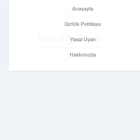
Anasayfa
menüyü
aç
Gizlilik Politikası
Neşeli Bilgi Durağı
Yasal Uyarı
Hızlı hikayelerle gününü şenlendir!
Hakkımızda