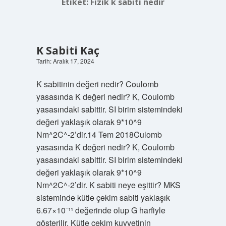
Etiket:
Fizik k sabiti nedir
K Sabiti Kaç
Tarih: Aralık 17, 2024
K sabitinin değeri nedir? Coulomb
yasasında K değeri nedir? K, Coulomb
yasasındaki sabittir. SI birim sistemindeki
değeri yaklaşık olarak 9*10^9
Nm^2C^-2’dir.14 Tem 2018Culomb
yasasında K değeri nedir? K, Coulomb
yasasındaki sabittir. SI birim sistemindeki
değeri yaklaşık olarak 9*10^9
Nm^2C^-2’dir. K sabiti neye eşittir? MKS
sisteminde kütle çekim sabiti yaklaşık
6.67×10ˉ¹¹ değerinde olup G harfiyle
gösterilir. Kütle çekim kuvvetinin