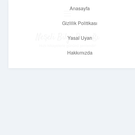
Anasayfa
menüyü
aç
Gizlilik Politikası
Neşeli Bilgi Durağı
Yasal Uyarı
Hızlı hikayelerle gününü şenlendir!
Hakkımızda