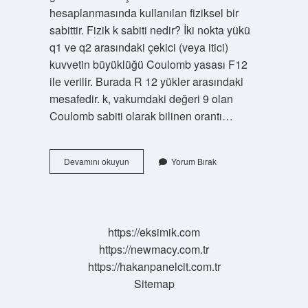
hesaplanmasında kullanılan fiziksel bir
sabittir. Fizik k sabiti nedir? İki nokta yükü
q1 ve q2 arasındaki çekici (veya itici)
kuvvetin büyüklüğü Coulomb yasası F12
ile verilir. Burada R 12 yükler arasındaki
mesafedir. k, vakumdaki değeri 9 olan
Coulomb sabiti olarak bilinen orantı…
K
Devamını okuyun
Yorum Bırak
Sabiti
Kaç
https://eksimik.com
https://newmacy.com.tr
https://hakanpanelcit.com.tr
Sitemap