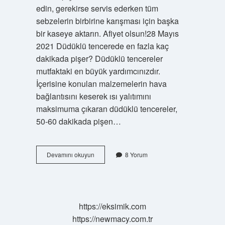
edin, gerekirse servis ederken tüm
sebzelerin birbirine karışması için başka
bir kaseye aktarın. Afiyet olsun!28 Mayıs
2021 Düdüklü tencerede en fazla kaç
dakikada pişer? Düdüklü tencereler
mutfaktaki en büyük yardımcınızdır.
İçerisine konulan malzemelerin hava
bağlantısını keserek ısı yalıtımını
maksimuma çıkaran düdüklü tencereler,
50-60 dakikada pişen…
Düdüklü
Devamını okuyun
8 Yorum
Tencerede
Türlü
Kaç
Dakikada
Pişer
https://eksimik.com
https://newmacy.com.tr