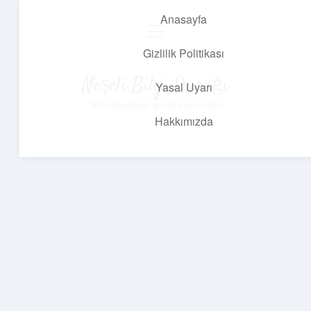
Anasayfa
menüyü
aç
Gizlilik Politikası
Neşeli Bilgi Durağı
Yasal Uyarı
Hızlı hikayelerle gününü şenlendir!
Hakkımızda