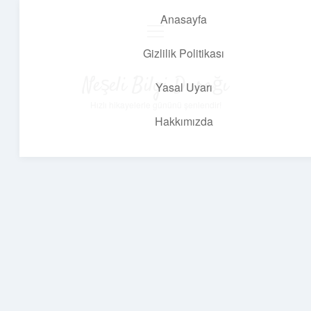
Anasayfa
menüyü
aç
Gizlilik Politikası
Neşeli Bilgi Durağı
Yasal Uyarı
Hızlı hikayelerle gününü şenlendir!
Hakkımızda