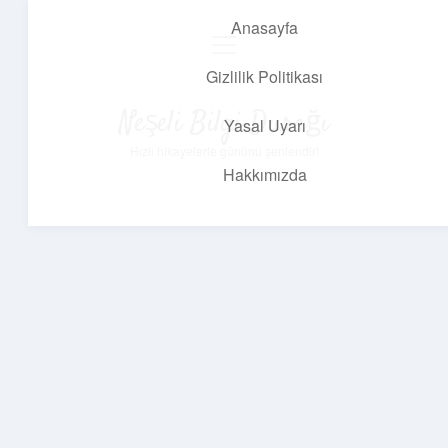
Anasayfa
menüyü
aç
Gizlilik Politikası
Neşeli Bilgi Durağı
Yasal Uyarı
Hızlı hikayelerle gününü şenlendir!
Hakkımızda